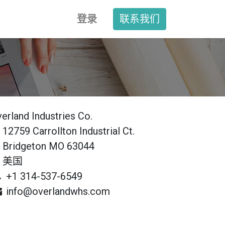
登录
联系我们
erland Industries Co.
12759 Carrollton Industrial Ct.
Bridgeton MO 63044
美国
+1 314-537-6549
info@overlandwhs.com